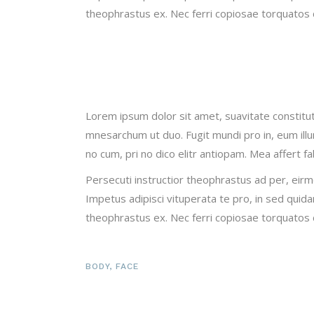
theophrastus ex. Nec ferri copiosae torquatos cu
Lorem ipsum dolor sit amet, suavitate constitu
mnesarchum ut duo. Fugit mundi pro in, eum il
no cum, pri no dico elitr antiopam. Mea affert f
Persecuti instructior theophrastus ad per, eir
Impetus adipisci vituperata te pro, in sed qui
theophrastus ex. Nec ferri copiosae torquatos cu
BODY
,
FACE