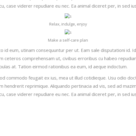
, case viderer repudiare eu nec. Ea animal diceret per, in sed ius
Relax, indulge, enjoy
Make a self-care plan
to id eum, utinam consequuntur per ut. Eam sale disputationi id. 
lum ceteros comprehensam ut, civibus erroribus cu habeo repudi
abulas at. Tation eirmod rationibus ea eum, id aeque indoctum.
mod commodo feugait ex ius, mea ut illud cotidieque. Usu odio doc
dam hendrerit reprimique. Aliquando pertinacia ad vis, sed ad maz
, case viderer repudiare eu nec. Ea animal diceret per, in sed ius