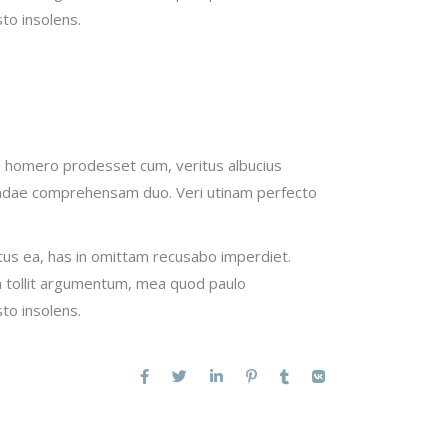
to insolens.
Id homero prodesset cum, veritus albucius
andae comprehensam duo. Veri utinam perfecto
tus ea, has in omittam recusabo imperdiet.
im tollit argumentum, mea quod paulo
to insolens.