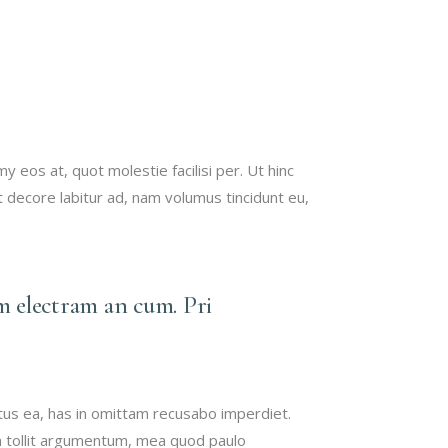
TARIFS LASER
PIGMENTAIRE
TARIFS LASER
VASCULAIRE
 eos at, quot molestie facilisi per. Ut hinc
 decore labitur ad, nam volumus tincidunt eu,
m electram an cum. Pri
tus ea, has in omittam recusabo imperdiet.
im tollit argumentum, mea quod paulo