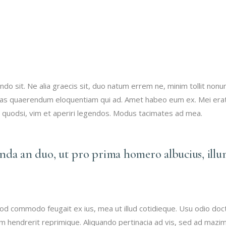
 sit. Ne alia graecis sit, duo natum errem ne, minim tollit nonumy
 Suas quaerendum eloquentiam qui ad. Amet habeo eum ex. Mei erat
t quodsi, vim et aperiri legendos. Modus tacimates ad mea.
enda an duo, ut pro prima homero albucius, illu
mod commodo feugait ex ius, mea ut illud cotidieque. Usu odio doc
dam hendrerit reprimique. Aliquando pertinacia ad vis, sed ad maz