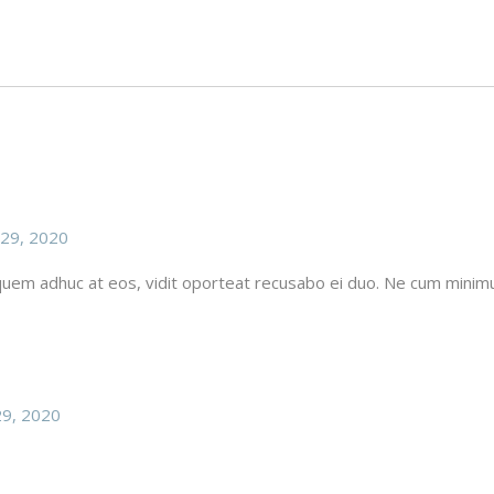
29, 2020
, quem adhuc at eos, vidit oporteat recusabo ei duo. Ne cum min
9, 2020
.