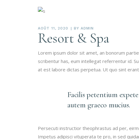
AOÛT 11, 2020
BY
ADMIN
Resort & Spa
Lorem ipsum dolor sit amet, an bonorum partiendo
scribentur has, eum intellegat referrentur id.
at est labore dictas perpetua. Ut quo sint eran
Facilis petentium expet
autem graeco mucius.
Persecuti instructior theophrastus ad per, eir
Impetus adipisci vituperata te pro, in sed qui