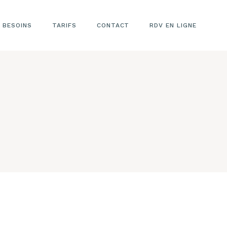
 BESOINS
TARIFS
CONTACT
RDV EN LIGNE
TARIFS LASER
ÉPILATOIRE
TARIFS
ESTHÉTIQUE
VISAGE
TARIFS
REMODELAGE
CORPOREL
TARIFS LASER
CICATRICES
RIDES
VERGETURES
TARIFS LASER
DÉTATOUAGE