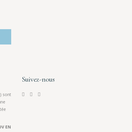
Suivez-nous
) sont
une
tée
DV EN