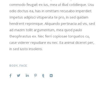
commodo feugait ex ius, mea ut illud cotidieque. Usu
odio doctus ea, has in omittam recusabo imperdiet.
Impetus adipisci vituperata te pro, in sed quidam
hendrerit reprimique. Aliquando pertinacia ad vis, sed
ad mazim tollit argumentum, mea quod paulo
theophrastus ex. Nec ferri copiosae torquatos cu,
case viderer repudiare eu nec. Ea animal diceret per,
in sed iusto insolens.
BODY
,
FACE