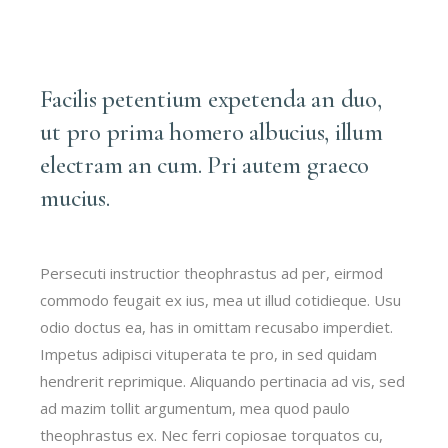
Facilis petentium expetenda an duo,
ut pro prima homero albucius, illum
electram an cum. Pri autem graeco
mucius.
Persecuti instructior theophrastus ad per, eirmod
commodo feugait ex ius, mea ut illud cotidieque. Usu
odio doctus ea, has in omittam recusabo imperdiet.
Impetus adipisci vituperata te pro, in sed quidam
hendrerit reprimique. Aliquando pertinacia ad vis, sed
ad mazim tollit argumentum, mea quod paulo
theophrastus ex. Nec ferri copiosae torquatos cu,