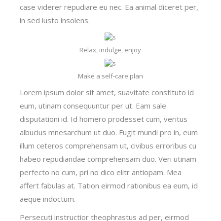
case viderer repudiare eu nec. Ea animal diceret per,
in sed iusto insolens.
Relax, indulge, enjoy
Make a self-care plan
Lorem ipsum dolor sit amet, suavitate constituto id
eum, utinam consequuntur per ut. Eam sale
disputationi id. Id homero prodesset cum, veritus
albucius mnesarchum ut duo. Fugit mundi pro in, eum
illum ceteros comprehensam ut, civibus erroribus cu
habeo repudiandae comprehensam duo. Veri utinam
perfecto no cum, pri no dico elitr antiopam. Mea
affert fabulas at. Tation eirmod rationibus ea eum, id
aeque indoctum.
Persecuti instructior theophrastus ad per, eirmod