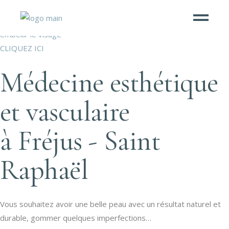
Rajeunir
Découvrez nos traitements en médecine esthétique pour
Diapositive précédente
Diapositive suivante
embellir le visage
CLIQUEZ ICI
Médecine esthétique
et vasculaire
à Fréjus - Saint
Raphaël
Vous souhaitez avoir une belle peau avec un résultat naturel et
durable, gommer quelques imperfections…