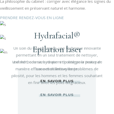
La philosophie du cabinet : corriger avec élégance les signes du
vieillissement en préservant naturel et harmonie.
PRENDRE RENDEZ-VOUS EN LIGNE
Hydrafacial®
Epilation laser
Un soin du visage unique, une technique innovante
permettant en un seul traitement de nettoyer,
Une méthode sans risque ni douleur pour traiter de
exfolier , nourrir, hydrater et protéger la peau par
manière efficace et définitive les problèmes de
son action antioxydante.
pilosité, pour les hommes et les femmes souhaitant
EN SAVOIR PLUS
en finir avec les poils disgracieux.
EN SAVOIR PLUS