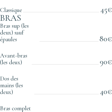
45€
Classique
BRAS
Bras sup (les
deux) sauf
80€
épaules
Avant-bras
90€
(les deux)
Dos des
mains (les
40€
deux)
Bras complet