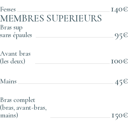
140€
Fesses
MEMBRES SUPERIEURS
Bras sup
95€
sans épaules
Avant bras
100€
(les deux)
45€
Mains
Bras complet
(bras, avant-bras,
150€
mains)