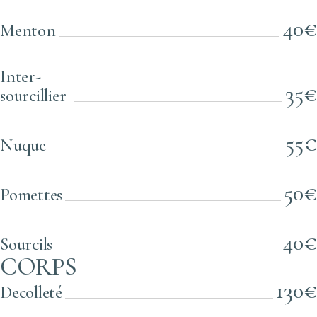
40€
Menton
Inter-
35€
sourcillier
55€
Nuque
50€
Pomettes
40€
Sourcils
CORPS
130€
Decolleté