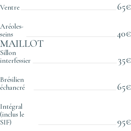
65€
Ventre
Aréoles-
40€
seins
MAILLOT
Sillon
35€
interfessier
Brésilien
65€
échancré
Intégral
(inclus le
95€
SIF)