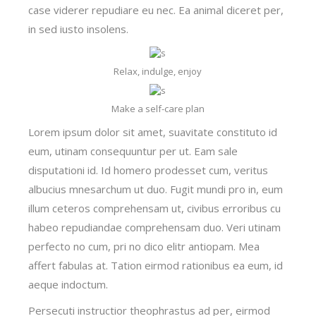
case viderer repudiare eu nec. Ea animal diceret per,
in sed iusto insolens.
Relax, indulge, enjoy
Make a self-care plan
Lorem ipsum dolor sit amet, suavitate constituto id
eum, utinam consequuntur per ut. Eam sale
disputationi id. Id homero prodesset cum, veritus
albucius mnesarchum ut duo. Fugit mundi pro in, eum
illum ceteros comprehensam ut, civibus erroribus cu
habeo repudiandae comprehensam duo. Veri utinam
perfecto no cum, pri no dico elitr antiopam. Mea
affert fabulas at. Tation eirmod rationibus ea eum, id
aeque indoctum.
Persecuti instructior theophrastus ad per, eirmod