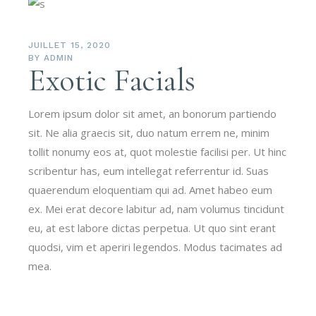
JUILLET 15, 2020
BY
ADMIN
Exotic Facials
Lorem ipsum dolor sit amet, an bonorum partiendo
sit. Ne alia graecis sit, duo natum errem ne, minim
tollit nonumy eos at, quot molestie facilisi per. Ut hinc
scribentur has, eum intellegat referrentur id. Suas
quaerendum eloquentiam qui ad. Amet habeo eum
ex. Mei erat decore labitur ad, nam volumus tincidunt
eu, at est labore dictas perpetua. Ut quo sint erant
quodsi, vim et aperiri legendos. Modus tacimates ad
mea.