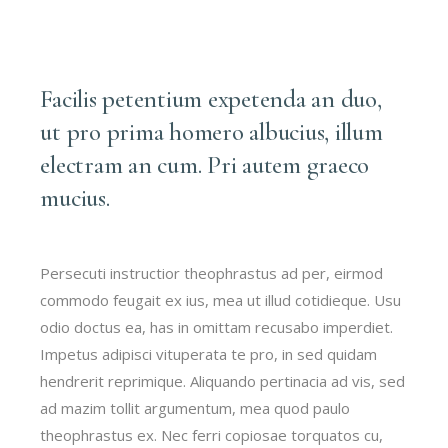
Facilis petentium expetenda an duo,
ut pro prima homero albucius, illum
electram an cum. Pri autem graeco
mucius.
Persecuti instructior theophrastus ad per, eirmod
commodo feugait ex ius, mea ut illud cotidieque. Usu
odio doctus ea, has in omittam recusabo imperdiet.
Impetus adipisci vituperata te pro, in sed quidam
hendrerit reprimique. Aliquando pertinacia ad vis, sed
ad mazim tollit argumentum, mea quod paulo
theophrastus ex. Nec ferri copiosae torquatos cu,