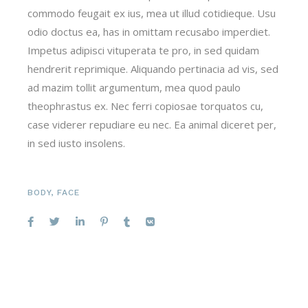
commodo feugait ex ius, mea ut illud cotidieque. Usu
odio doctus ea, has in omittam recusabo imperdiet.
Impetus adipisci vituperata te pro, in sed quidam
hendrerit reprimique. Aliquando pertinacia ad vis, sed
ad mazim tollit argumentum, mea quod paulo
theophrastus ex. Nec ferri copiosae torquatos cu,
case viderer repudiare eu nec. Ea animal diceret per,
in sed iusto insolens.
BODY
,
FACE