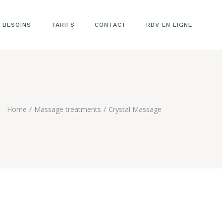
 BESOINS
TARIFS
CONTACT
RDV EN LIGNE
TARIFS LASER
ÉPILATOIRE
TARIFS
ESTHÉTIQUE
Home
Massage treatments
Crystal Massage
VISAGE
TARIFS
REMODELAGE
CORPOREL
TARIFS LASER
CICATRICES
RIDES
VERGETURES
TARIFS LASER
DÉTATOUAGE