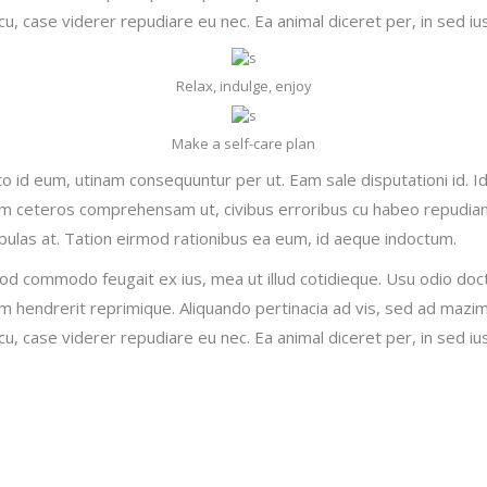
, case viderer repudiare eu nec. Ea animal diceret per, in sed ius
Relax, indulge, enjoy
Make a self-care plan
to id eum, utinam consequuntur per ut. Eam sale disputationi id. 
lum ceteros comprehensam ut, civibus erroribus cu habeo repudi
abulas at. Tation eirmod rationibus ea eum, id aeque indoctum.
mod commodo feugait ex ius, mea ut illud cotidieque. Usu odio doc
dam hendrerit reprimique. Aliquando pertinacia ad vis, sed ad maz
, case viderer repudiare eu nec. Ea animal diceret per, in sed ius