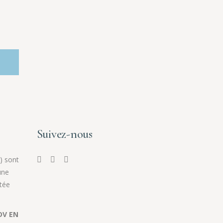
Suivez-nous
) sont
une
tée
DV EN