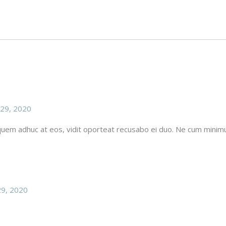
29, 2020
, quem adhuc at eos, vidit oporteat recusabo ei duo. Ne cum min
9, 2020
.