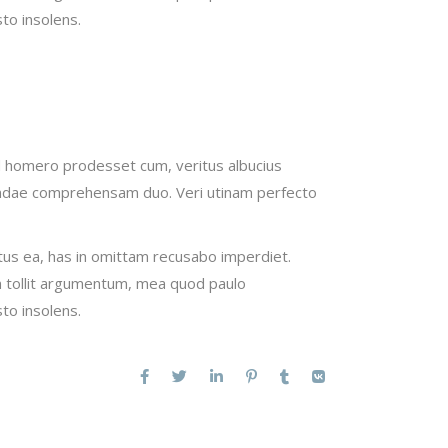
to insolens.
Id homero prodesset cum, veritus albucius
andae comprehensam duo. Veri utinam perfecto
tus ea, has in omittam recusabo imperdiet.
im tollit argumentum, mea quod paulo
to insolens.