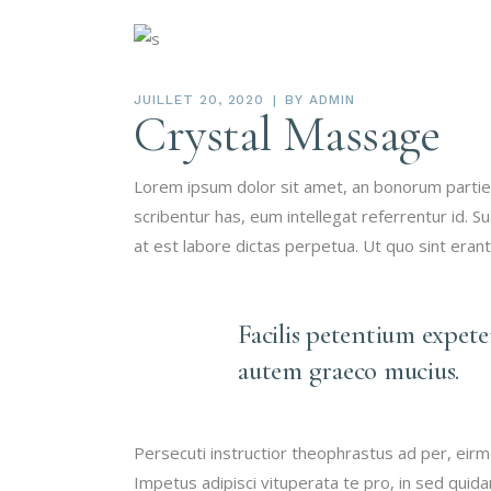
JUILLET 20, 2020
BY
ADMIN
Crystal Massage
Lorem ipsum dolor sit amet, an bonorum partiendo
scribentur has, eum intellegat referrentur id.
at est labore dictas perpetua. Ut quo sint eran
Facilis petentium expet
autem graeco mucius.
Persecuti instructior theophrastus ad per, eir
Impetus adipisci vituperata te pro, in sed qui