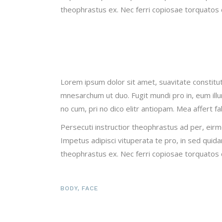
theophrastus ex. Nec ferri copiosae torquatos cu
Lorem ipsum dolor sit amet, suavitate constitu
mnesarchum ut duo. Fugit mundi pro in, eum il
no cum, pri no dico elitr antiopam. Mea affert f
Persecuti instructior theophrastus ad per, eir
Impetus adipisci vituperata te pro, in sed qui
theophrastus ex. Nec ferri copiosae torquatos cu
BODY
,
FACE