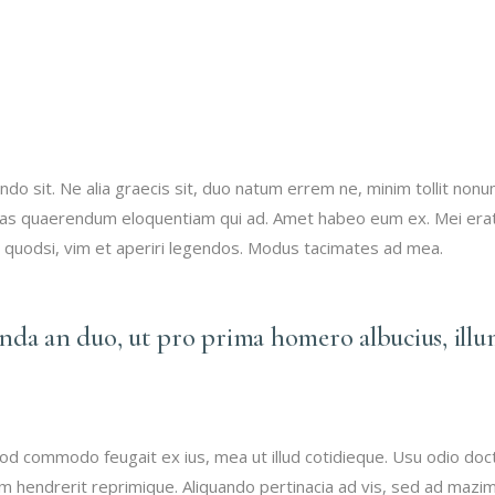
 sit. Ne alia graecis sit, duo natum errem ne, minim tollit nonumy
 Suas quaerendum eloquentiam qui ad. Amet habeo eum ex. Mei erat
t quodsi, vim et aperiri legendos. Modus tacimates ad mea.
enda an duo, ut pro prima homero albucius, illu
mod commodo feugait ex ius, mea ut illud cotidieque. Usu odio doc
dam hendrerit reprimique. Aliquando pertinacia ad vis, sed ad maz