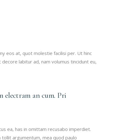
TARIFS LASER
PIGMENTAIRE
TARIFS LASER
VASCULAIRE
 eos at, quot molestie facilisi per. Ut hinc
 decore labitur ad, nam volumus tincidunt eu,
m electram an cum. Pri
tus ea, has in omittam recusabo imperdiet.
im tollit argumentum, mea quod paulo