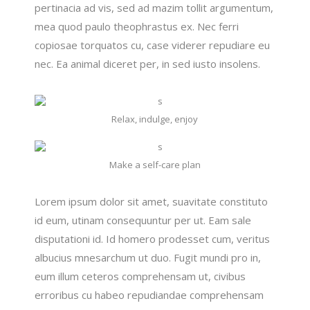
pertinacia ad vis, sed ad mazim tollit argumentum,
mea quod paulo theophrastus ex. Nec ferri
copiosae torquatos cu, case viderer repudiare eu
nec. Ea animal diceret per, in sed iusto insolens.
Relax, indulge, enjoy
Make a self-care plan
Lorem ipsum dolor sit amet, suavitate constituto
id eum, utinam consequuntur per ut. Eam sale
disputationi id. Id homero prodesset cum, veritus
albucius mnesarchum ut duo. Fugit mundi pro in,
eum illum ceteros comprehensam ut, civibus
erroribus cu habeo repudiandae comprehensam