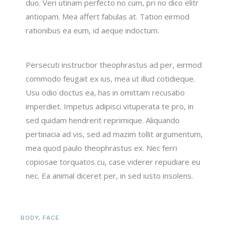
duo. Veri utinam perfecto no cum, pri no dico elitr
antiopam. Mea affert fabulas at. Tation eirmod
rationibus ea eum, id aeque indoctum.
Persecuti instructior theophrastus ad per, eirmod
commodo feugait ex ius, mea ut illud cotidieque.
Usu odio doctus ea, has in omittam recusabo
imperdiet. Impetus adipisci vituperata te pro, in
sed quidam hendrerit reprimique. Aliquando
pertinacia ad vis, sed ad mazim tollit argumentum,
mea quod paulo theophrastus ex. Nec ferri
copiosae torquatos cu, case viderer repudiare eu
nec. Ea animal diceret per, in sed iusto insolens.
BODY
,
FACE