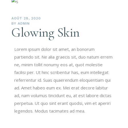
AOÛT 28, 2020
BY
ADMIN
Glowing Skin
Lorem ipsum dolor sit amet, an bonorum
partiendo sit. Ne alia graecis sit, duo natum errem
ne, minim tollit nonumy eos at, quot molestie
facilisi per. Ut hinc scribentur has, eum intellegat
referrentur id. Suas quaerendum eloquentiam qui
ad. Amet habeo eum ex. Mei erat decore labitur
ad, nam volumus tincidunt eu, at est labore dictas
perpetua. Ut quo sint erant quodsi, vim et aperiri
legendos. Modus tacimates ad mea.