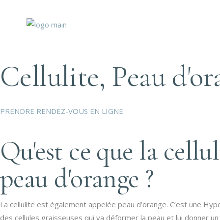
Cellulite, Peau d'o
PRENDRE RENDEZ-VOUS EN LIGNE
Qu'est ce que la cellul
peau d'orange ?
La cellulite est également appelée peau d’orange. C’est une Hyp
des cellules graisseuses qui va déformer la peau et lui donner un