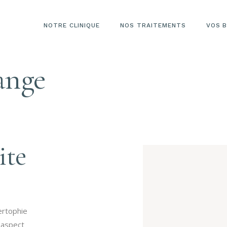
NOTRE CLINIQUE
NOS TRAITEMENTS
VOS B
range
ite
ertophie
 aspect