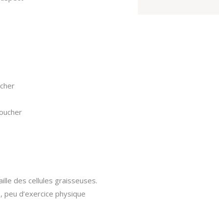
ucher
toucher
ille des cellules graisseuses.
e, peu d’exercice physique