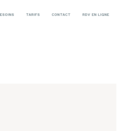
ESOINS
TARIFS
CONTACT
RDV EN LIGNE
TARIFS LASER
ÉPILATOIRE
TARIFS
ESTHÉTIQUE
VISAGE
TARIFS
REMODELAGE
CORPOREL
TARIFS LASER
CICATRICES
RIDES
VERGETURES
TARIFS LASER
DÉTATOUAGE