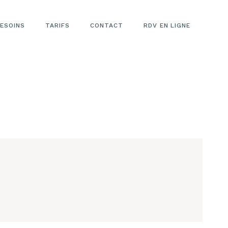
ESOINS
TARIFS
CONTACT
RDV EN LIGNE
TARIFS LASER
ÉPILATOIRE
TARIFS
ESTHÉTIQUE
VISAGE
TARIFS
REMODELAGE
CORPOREL
TARIFS LASER
CICATRICES
RIDES
VERGETURES
TARIFS LASER
DÉTATOUAGE