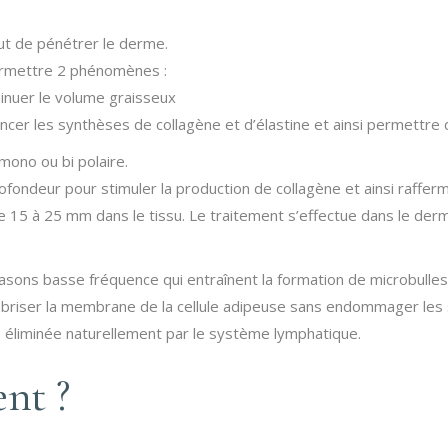
ut de pénétrer le derme.
ermettre 2 phénomènes :
minuer le volume graisseux
er les synthèses de collagène et d’élastine et ainsi permettre de r
mono ou bi polaire.
ndeur pour stimuler la production de collagène et ainsi raffermi
15 à 25 mm dans le tissu. Le traitement s’effectue dans le derme
trasons basse fréquence qui entraînent la formation de microbulles
à briser la membrane de la cellule adipeuse sans endommager les 
tre éliminée naturellement par le système lymphatique.
ent ?