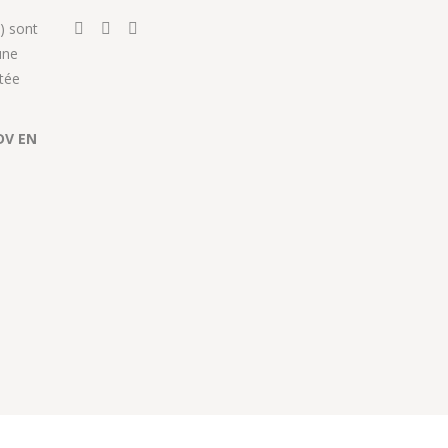
) sont
une
tée
DV EN