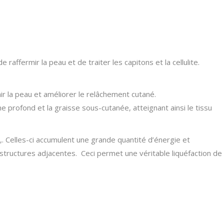
TARIFS LASER
PIGMENTAIRE
TARIFS LASER
VASCULAIRE
affermir la peau et de traiter les capitons et la cellulite.
r la peau et améliorer le relâchement cutané.
 profond et la graisse sous-cutanée, atteignant ainsi le tissu
,. Celles-ci accumulent une grande quantité d’énergie et
structures adjacentes. Ceci permet une véritable liquéfaction de