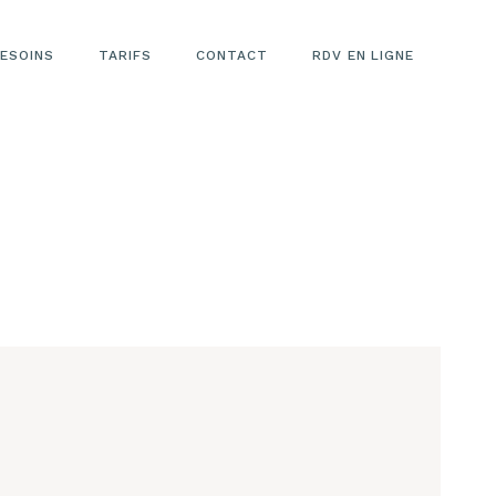
ESOINS
TARIFS
CONTACT
RDV EN LIGNE
TARIFS LASER
ÉPILATOIRE
TARIFS
ESTHÉTIQUE
VISAGE
TARIFS
REMODELAGE
CORPOREL
TARIFS LASER
CICATRICES
RIDES
VERGETURES
TARIFS LASER
DÉTATOUAGE