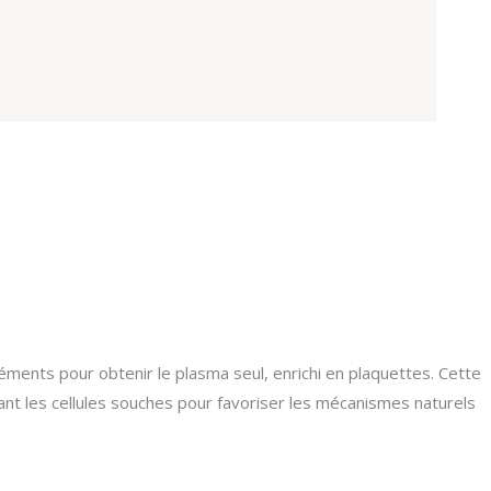
TARIFS LASER
PIGMENTAIRE
TARIFS LASER
VASCULAIRE
léments pour obtenir le plasma seul, enrichi en plaquettes. Cette
ant les cellules souches pour favoriser les mécanismes naturels