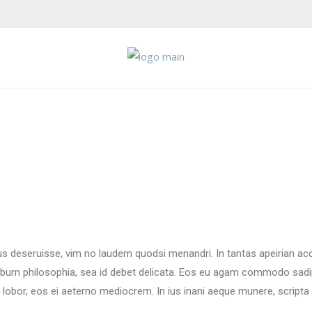
tus deseruisse, vim no laudem quodsi menandri. In tantas apeirian ac
rebum philosophia, sea id debet delicata. Eos eu agam commodo sadip
m lobor, eos ei aeterno mediocrem. In ius inani aeque munere, script