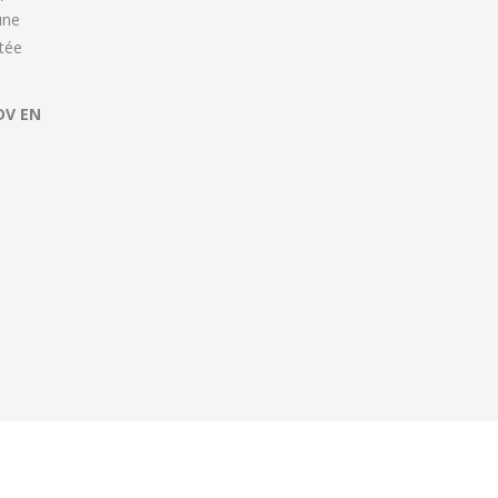
une
tée
DV EN