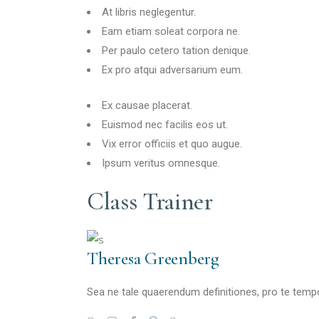
At libris neglegentur.
Eam etiam soleat corpora ne.
Per paulo cetero tation denique.
Ex pro atqui adversarium eum.
Ex causae placerat.
Euismod nec facilis eos ut.
Vix error officiis et quo augue.
Ipsum veritus omnesque.
Class Trainer
Theresa Greenberg
Sea ne tale quaerendum definitiones, pro te tempo