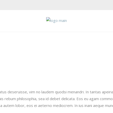
tatus deseruisse, vim no laudem quodsi menandri. In tantas apeiri
 duis rebum philosophia, sea id debet delicata. Eos eu agam commo
alia autem lobor, eos ei aeterno mediocrem. In ius inani aeque mu