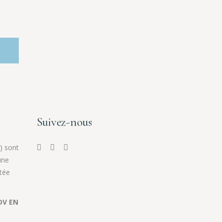
Suivez-nous
) sont
une
tée
DV EN