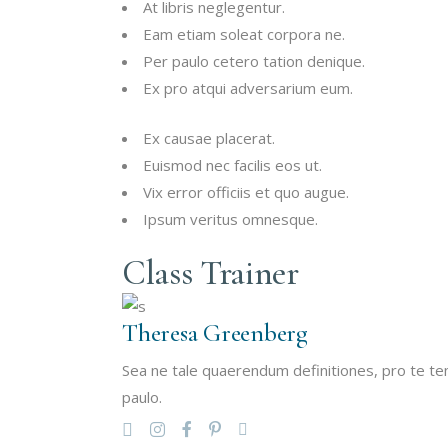
At libris neglegentur.
Eam etiam soleat corpora ne.
Per paulo cetero tation denique.
Ex pro atqui adversarium eum.
Ex causae placerat.
Euismod nec facilis eos ut.
Vix error officiis et quo augue.
Ipsum veritus omnesque.
Class Trainer
Theresa Greenberg
Sea ne tale quaerendum definitiones, pro te te
paulo.