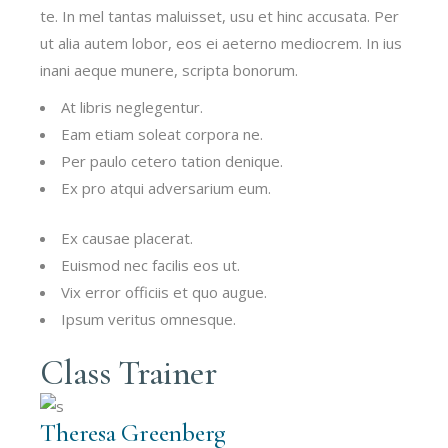
te. In mel tantas maluisset, usu et hinc accusata. Per
ut alia autem lobor, eos ei aeterno mediocrem. In ius
inani aeque munere, scripta bonorum.
At libris neglegentur.
Eam etiam soleat corpora ne.
Per paulo cetero tation denique.
Ex pro atqui adversarium eum.
Ex causae placerat.
Euismod nec facilis eos ut.
Vix error officiis et quo augue.
Ipsum veritus omnesque.
Class Trainer
Theresa Greenberg