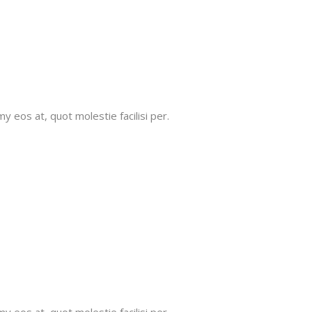
TARIFS LASER
PIGMENTAIRE
TARIFS LASER
VASCULAIRE
 eos at, quot molestie facilisi per.