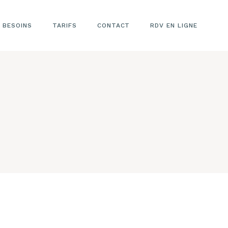
 BESOINS
TARIFS
CONTACT
RDV EN LIGNE
TARIFS LASER
ÉPILATOIRE
TARIFS
ESTHÉTIQUE
VISAGE
TARIFS
REMODELAGE
CORPOREL
TARIFS LASER
CICATRICES
RIDES
VERGETURES
TARIFS LASER
DÉTATOUAGE