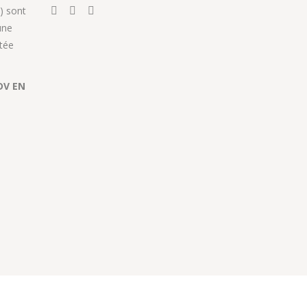
) sont
une
tée
DV EN