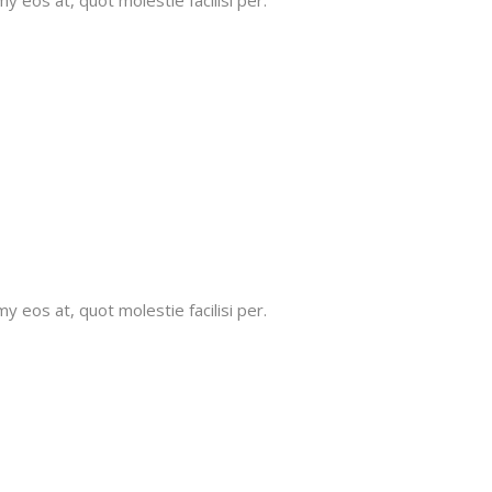
 eos at, quot molestie facilisi per.
 eos at, quot molestie facilisi per.