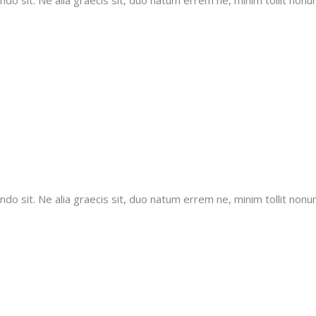
 sit. Ne alia graecis sit, duo natum errem ne, minim tollit nonumy
 sit. Ne alia graecis sit, duo natum errem ne, minim tollit nonumy